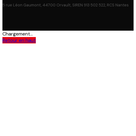
5 rue Léon Gaumont, 44700 Orvault, SIREN 913 502 522, RCS Nantes
Chargement...
Retour en haut