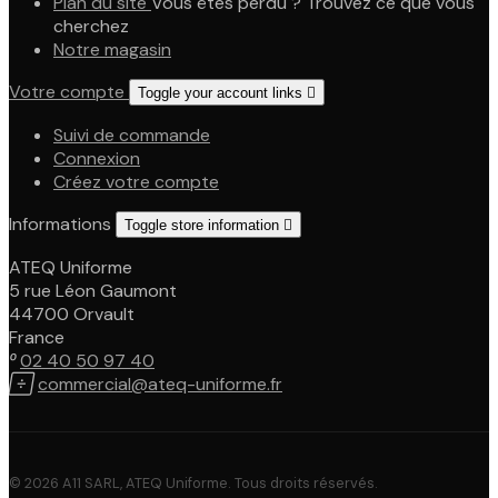
Plan du site
Vous êtes perdu ? Trouvez ce que vous
cherchez
Notre magasin
Votre compte
Toggle your account links

Suivi de commande
Connexion
Créez votre compte
Informations
Toggle store information

ATEQ Uniforme
5 rue Léon Gaumont
44700 Orvault
France

02 40 50 97 40

commercial@ateq-uniforme.fr
© 2026 A11 SARL, ATEQ Uniforme. Tous droits réservés.