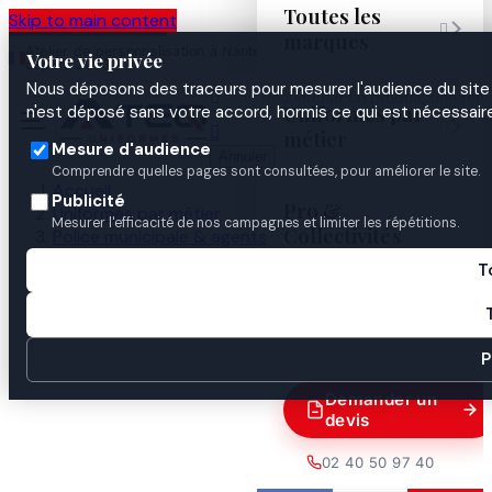
Toutes les
Skip to main content

marques
Atelier de personnalisation à Nantes
02 40 50 97
Espace
Votre vie privée
·
depuis 2003
40
Pro
Nous déposons des traceurs pour mesurer l'audience du site 

Uniformes par
n'est déposé sans votre accord, hormis ce qui est nécessaire


métier
Mesure d'audience
Annuler
Comprendre quelles pages sont consultées, pour améliorer le site.
Accueil
Publicité
Pro &
Uniformes par métier
Mesurer l'efficacité de nos campagnes et limiter les répétitions.
Collectivités
Police municipale & agents
Police municipale
T
PATTES D'EPAULES PM - DIRECTEUR STAGIAIRE
Guides

P
Demander un
devis
02 40 50 97 40