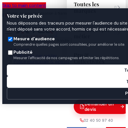
Toutes les
Skip to main content

marques
Atelier de personnalisation à Nantes
02 40 50 97
Espace
Votre vie privée
·
depuis 2003
40
Pro
Nous déposons des traceurs pour mesurer l'audience du site 

Uniformes par
n'est déposé sans votre accord, hormis ce qui est nécessaire


métier
Mesure d'audience
Annuler
Comprendre quelles pages sont consultées, pour améliorer le site.
Accueil
Publicité
Pro &
Uniformes par métier
Mesurer l'efficacité de nos campagnes et limiter les répétitions.
Collectivités
Police municipale & agents
Police municipale
T
PATTES D'EPAULES PM - CHEF DE SERVICE
Guides

P
Demander un
devis
02 40 50 97 40