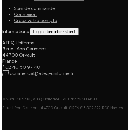
Suivi de commande
Connexion
Créez votre compte
Informations
Toggle store information

ATEQ Uniforme
5 rue Léon Gaumont
44700 Orvault
France

02 40 50 97 40

commercial@ateq-uniforme.fr
© 2026 A11 SARL, ATEQ Uniforme. Tous droits réservés.
5 rue Léon Gaumont, 44700 Orvault, SIREN 913 502 522, RCS Nantes