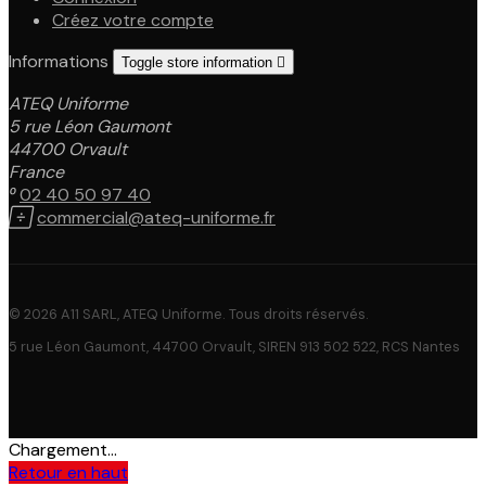
Créez votre compte
Informations
Toggle store information

ATEQ Uniforme
5 rue Léon Gaumont
44700 Orvault
France

02 40 50 97 40

commercial@ateq-uniforme.fr
© 2026 A11 SARL, ATEQ Uniforme. Tous droits réservés.
5 rue Léon Gaumont, 44700 Orvault, SIREN 913 502 522, RCS Nantes
Chargement...
Retour en haut