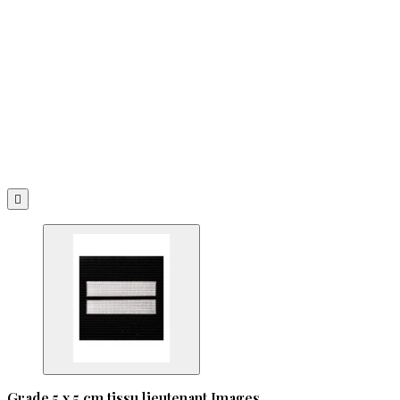

Grade 5 x 5 cm tissu lieutenant Images