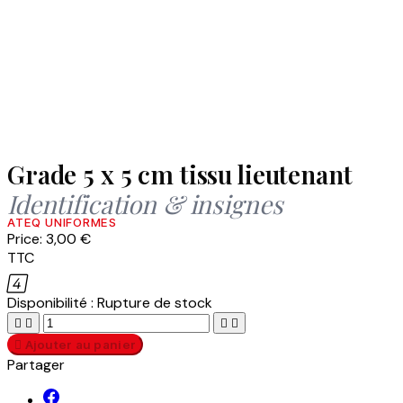
Grade 5 x 5 cm tissu lieutenant
Identification & insignes
ATEQ UNIFORMES
Price:
3,00 €
TTC

Disponibilité :
Rupture de stock





Ajouter au panier
Partager