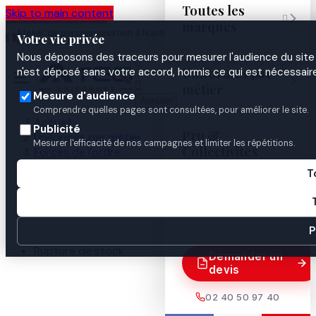
Toutes les
Skip to main content

marques
Atelier de personnalisation à Nantes
02 40 50 97
Espace
Votre vie privée
·
depuis 2003
40
Pro
Nous déposons des traceurs pour mesurer l'audience du site 

Uniformes par
n'est déposé sans votre accord, hormis ce qui est nécessaire


métier
Mesure d'audience
Annuler
Comprendre quelles pages sont consultées, pour améliorer le site.
Accueil
Publicité
Pro &
Uniformes par métier
Mesurer l'efficacité de nos campagnes et limiter les répétitions.
Collectivités
Forces de l'ordre
Gendarmerie
T
Identification & insignes
Guides
Grade 5 x 5 cm tissu lieutenant

P
Rupture de stock
Demander un
devis
02 40 50 97 40