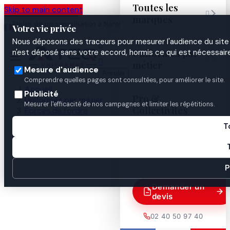
Toutes les
Skip to main content

marques
Atelier de personnalisation à Nantes
02 40 50 97
Espace
Votre vie privée
·
depuis 2003
40
Pro
Nous déposons des traceurs pour mesurer l'audience du site 

Uniformes par
n'est déposé sans votre accord, hormis ce qui est nécessaire


métier
Mesure d'audience
Annuler
Comprendre quelles pages sont consultées, pour améliorer le site.
Accueil
Publicité
Pro &
Uniformes par métier
Mesurer l'efficacité de nos campagnes et limiter les répétitions.
Collectivités
Forces de l'ordre
Gendarmerie
T
Identification & insignes
Guides
Insigne A+ De Groupe Sanguin

P
Demander un
devis
02 40 50 97 40