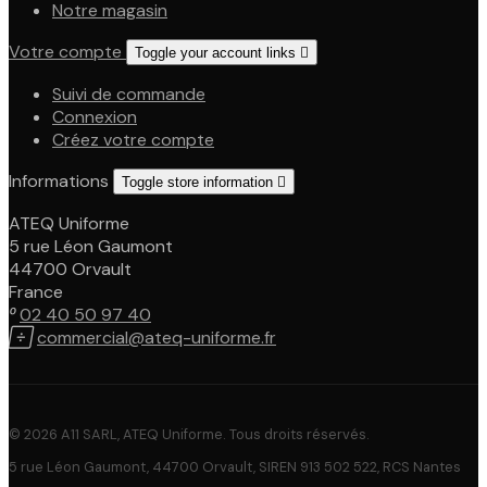
Notre magasin
Votre compte
Toggle your account links

Suivi de commande
Connexion
Créez votre compte
Informations
Toggle store information

ATEQ Uniforme
5 rue Léon Gaumont
44700 Orvault
France

02 40 50 97 40

commercial@ateq-uniforme.fr
© 2026 A11 SARL, ATEQ Uniforme. Tous droits réservés.
5 rue Léon Gaumont, 44700 Orvault, SIREN 913 502 522, RCS Nantes