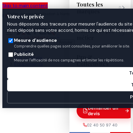
Toutes les
Skip to main content

marques
Atelier de personnalisation à Nantes
02 40 50 97
Espace
Votre vie privée
·
depuis 2003
40
Pro
Nous déposons des traceurs pour mesurer l'audience du site 

Uniformes par
n'est déposé sans votre accord, hormis ce qui est nécessaire


métier
Mesure d'audience
Annuler
Comprendre quelles pages sont consultées, pour améliorer le site.
Accueil
Publicité
Pro &
Nos produits
Mesurer l'efficacité de nos campagnes et limiter les répétitions.
Collectivités
Équipements
Gants
T
Gants Coques Amovibles Doublé Kevlar noirs -
Guides
MILTEC

P
Demander un
devis
02 40 50 97 40