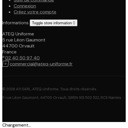
Connexion
Créez votre compte
Informations
Toggle store information

ATEQ Uniforme
5 rue Léon Gaumont
44700 Orvault
France

02 40 50 97 40

commercial@ateq-uniforme.fr
© 2026 A11 SARL, ATEQ Uniforme. Tous droits réservés.
5 rue Léon Gaumont, 44700 Orvault, SIREN 913 502 522, RCS Nantes
Chargement...