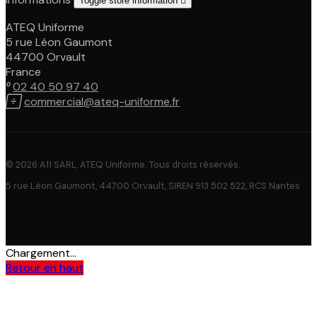
Toggle store information

ATEQ Uniforme
5 rue Léon Gaumont
44700 Orvault
France

02 40 50 97 40

commercial@ateq-uniforme.fr
© 2026 A11 SARL, ATEQ Uniforme. Tous droits réservés.
5 rue Léon Gaumont, 44700 Orvault, SIREN 913 502 522, RCS Nantes
Chargement...
Retour en haut