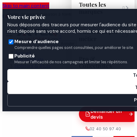
Toutes les
Skip to main content

marques
Atelier de personnalisation à Nantes
02 40 50 97
Espace
Votre vie privée
·
depuis 2003
40
Pro
Nous déposons des traceurs pour mesurer l'audience du site 

Uniformes par
n'est déposé sans votre accord, hormis ce qui est nécessaire


métier
Mesure d'audience
Annuler
Comprendre quelles pages sont consultées, pour améliorer le site.
Accueil
Publicité
Pro &
Nos produits
Mesurer l'efficacité de nos campagnes et limiter les répétitions.
Collectivités
Holsters & étuis
SUPPORT CEINTURE ABS HOLSTER
T
Guides

P
Demander un
devis
02 40 50 97 40