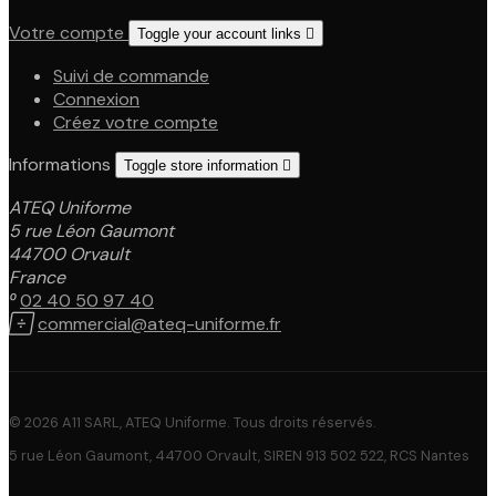
Votre compte
Toggle your account links

Suivi de commande
Connexion
Créez votre compte
Informations
Toggle store information

ATEQ Uniforme
5 rue Léon Gaumont
44700 Orvault
France

02 40 50 97 40

commercial@ateq-uniforme.fr
© 2026 A11 SARL, ATEQ Uniforme. Tous droits réservés.
5 rue Léon Gaumont, 44700 Orvault, SIREN 913 502 522, RCS Nantes