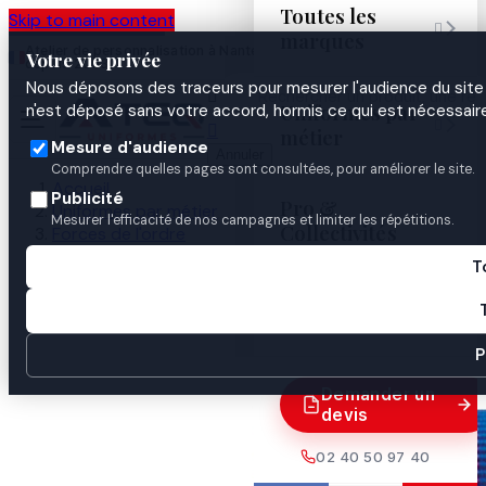
Toutes les
Skip to main content

marques
Atelier de personnalisation à Nantes
02 40 50 97
Espace
Votre vie privée
·
depuis 2003
40
Pro
Nous déposons des traceurs pour mesurer l'audience du site 

Uniformes par
n'est déposé sans votre accord, hormis ce qui est nécessaire


métier
Mesure d'audience
Annuler
Comprendre quelles pages sont consultées, pour améliorer le site.
Accueil
Publicité
Pro &
Uniformes par métier
Mesurer l'efficacité de nos campagnes et limiter les répétitions.
Collectivités
Forces de l'ordre
Gendarmerie
T
Médaille Ordonnance Service Militaire Volontaire
Guides
Bronze

P
Demander un
devis
02 40 50 97 40