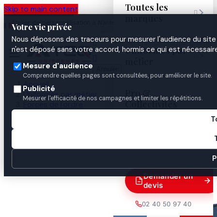
Toutes les
Skip to main content

marques
Atelier de personnalisation à Nantes
02 40 50 97
Espace
Votre vie privée
·
depuis 2003
40
Pro
Nous déposons des traceurs pour mesurer l'audience du site 

Uniformes par
n'est déposé sans votre accord, hormis ce qui est nécessaire


métier
Mesure d'audience
Annuler
Comprendre quelles pages sont consultées, pour améliorer le site.
Accueil
Publicité
Pro &
Uniformes par métier
Mesurer l'efficacité de nos campagnes et limiter les répétitions.
Collectivités
Forces de l'ordre
Gendarmerie
T
Calot Gendarmerie
Guides

P
Demander un
devis
02 40 50 97 40