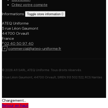
Créez votre compte
Informations
Toggle store information

ATEQ Uniforme
5 rue Léon Gaumont
44700 Orvault
France

02 40 50 97 40

commercial@ateq-uniforme.fr
© 2026 A11 SARL, ATEQ Uniforme. Tous droits réservés.
5 rue Léon Gaumont, 44700 Orvault, SIREN 913 502 522, RCS Nantes
Chargement...
Retour en haut