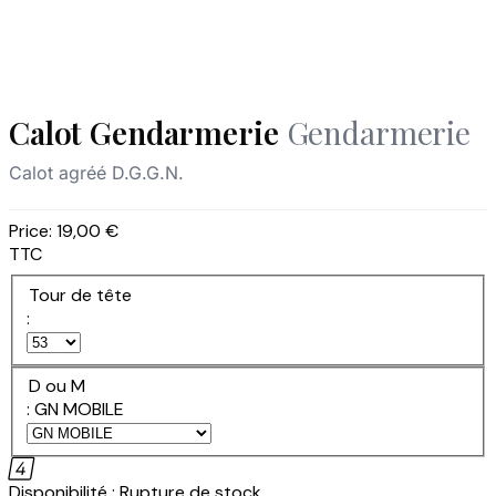
Calot Gendarmerie
Gendarmerie
Calot agréé D.G.G.N.
Price:
19,00 €
TTC
Tour de tête
:
D ou M
: GN MOBILE

Disponibilité :
Rupture de stock