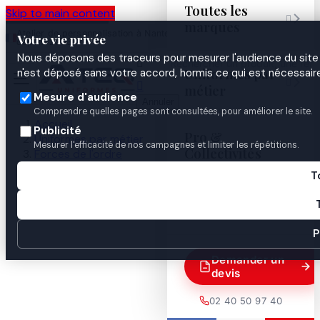
Toutes les
Skip to main content

marques
Atelier de personnalisation à Nantes
02 40 50 97
Espace
Votre vie privée
·
depuis 2003
40
Pro
Nous déposons des traceurs pour mesurer l'audience du site 

Uniformes par
n'est déposé sans votre accord, hormis ce qui est nécessaire


métier
Mesure d'audience
Annuler
Comprendre quelles pages sont consultées, pour améliorer le site.
Accueil
Publicité
Pro &
Uniformes par métier
Mesurer l'efficacité de nos campagnes et limiter les répétitions.
Collectivités
Forces de l'ordre
Gendarmerie
T
Polo & chemise
Guides
Chemise de combat UBAS camouflage CE

P
Demander un
devis
02 40 50 97 40