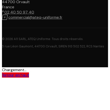
44700 Orvault
France

02 40 50 97 40

commercial@ateq-uniforme.fr
© 2026 A11 SARL, ATEQ Uniforme. Tous droits réservés.
5 rue Léon Gaumont, 44700 Orvault, SIREN 913 502 522, RCS Nantes
Chargement...
Retour en haut