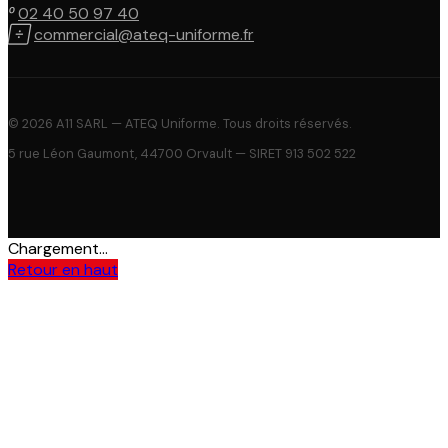

02 40 50 97 40

commercial@ateq-uniforme.fr
© 2026 A11 SARL — ATEQ Uniforme. Tous droits réservés.
5 rue Léon Gaumont, 44700 Orvault — SIRET 913 502 522
Chargement...
Retour en haut