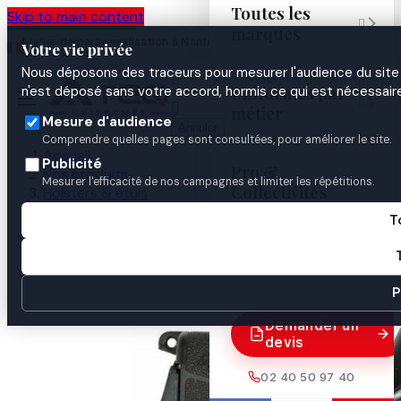
Toutes les
Skip to main content

marques
Atelier de personnalisation à Nantes
02 40 50 97
Espace
Votre vie privée
·
depuis 2003
40
Pro
Nous déposons des traceurs pour mesurer l'audience du site 

Uniformes par
n'est déposé sans votre accord, hormis ce qui est nécessaire


métier
Mesure d'audience
Annuler
Comprendre quelles pages sont consultées, pour améliorer le site.
Accueil
Publicité
Pro &
Nos produits
Mesurer l'efficacité de nos campagnes et limiter les répétitions.
Collectivités
Holsters & étuis
Etui Inside Cordura IA265N
T
Guides

P
Demander un
devis
02 40 50 97 40