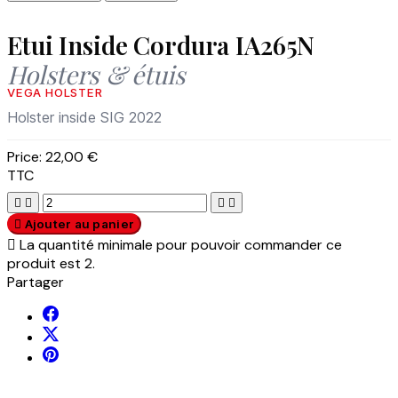
Etui Inside Cordura IA265N
Holsters & étuis
VEGA HOLSTER
Holster inside SIG 2022
Price:
22,00 €
TTC





Ajouter au panier

La quantité minimale pour pouvoir commander ce
produit est 2.
Partager