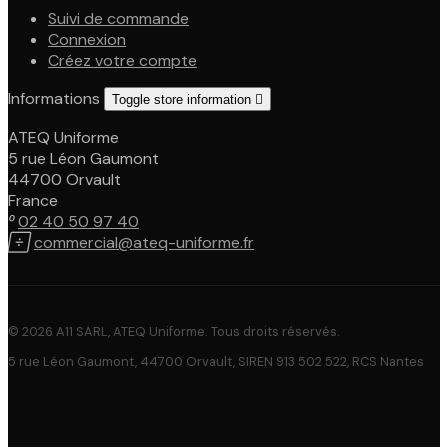
Suivi de commande
Connexion
Créez votre compte
Informations
Toggle store information

ATEQ Uniforme
5 rue Léon Gaumont
44700 Orvault
France

02 40 50 97 40

commercial@ateq-uniforme.fr
© 2026 A11 SARL, ATEQ Uniforme. Tous droits réservés.
5 rue Léon Gaumont, 44700 Orvault, SIREN 913 502 522, RCS Nantes