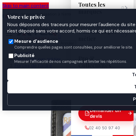
Toutes les
Skip to main content

marques
Atelier de personnalisation à Nantes
02 40 50 97
Espace
Votre vie privée
·
depuis 2003
40
Pro
Nous déposons des traceurs pour mesurer l'audience du site 

Uniformes par
n'est déposé sans votre accord, hormis ce qui est nécessaire


métier
Mesure d'audience
Annuler
Comprendre quelles pages sont consultées, pour améliorer le site.
Accueil
Publicité
Pro &
Uniformes par métier
Mesurer l'efficacité de nos campagnes et limiter les répétitions.
Collectivités
Forces de l'ordre
Gendarmerie
T
Porte-Cartes MINI GK 4186
Guides

P
Demander un
devis
02 40 50 97 40