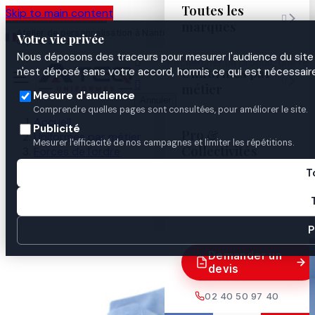
Toutes les
Skip to main content

marques
Atelier de personnalisation à Nantes
02 40 50 97
Espace
Votre vie privée
·
depuis 2003
40
Pro
Nous déposons des traceurs pour mesurer l'audience du site 

Uniformes par
n'est déposé sans votre accord, hormis ce qui est nécessaire


métier
Mesure d'audience
Annuler
Comprendre quelles pages sont consultées, pour améliorer le site.
Accueil
Publicité
Pro &
Uniformes par métier
Mesurer l'efficacité de nos campagnes et limiter les répétitions.
Collectivités
Forces de l'ordre
Gendarmerie
T
Polo & chemise
Guides
Chemise Manches Longues Bleu CIel

P
Demander un
devis
02 40 50 97 40