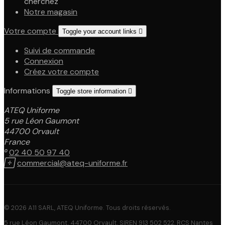
cherchez
Notre magasin
Votre compte
Toggle your account links

Suivi de commande
Connexion
Créez votre compte
Informations
Toggle store information

ATEQ Uniforme
5 rue Léon Gaumont
44700 Orvault
France

02 40 50 97 40

commercial@ateq-uniforme.fr
© 2026 A11 SARL, ATEQ Uniforme. Tous droits réservés.
5 rue Léon Gaumont, 44700 Orvault, SIREN 913 502 522, RCS Nantes