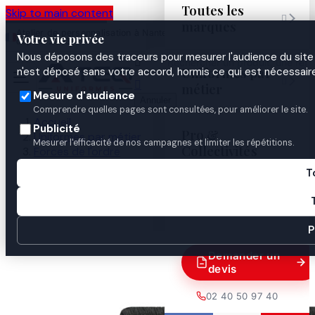
Toutes les
Skip to main content

marques
Atelier de personnalisation à Nantes
02 40 50 97
Espace
Votre vie privée
·
depuis 2003
40
Pro
Nous déposons des traceurs pour mesurer l'audience du site 

Uniformes par
n'est déposé sans votre accord, hormis ce qui est nécessaire


métier
Mesure d'audience
Annuler
Comprendre quelles pages sont consultées, pour améliorer le site.
Accueil
Publicité
Pro &
Uniformes par métier
Mesurer l'efficacité de nos campagnes et limiter les répétitions.
Collectivités
Forces de l'ordre
Gendarmerie
T
Identification & insignes
Guides
ECU BRODE POLYNAISIE FRANCAISE

P
Demander un
devis
02 40 50 97 40