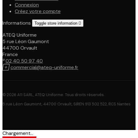
Connexion
Créez votre compte
Informations
Toggle store information

ATEQ Uniforme
5 rue Léon Gaumont
44700 Orvault
France

02 40 50 97 40

commercial@ateq-uniforme.fr
© 2026 A11 SARL, ATEQ Uniforme. Tous droits réservés.
5 rue Léon Gaumont, 44700 Orvault, SIREN 913 502 522, RCS Nantes
Chargement...