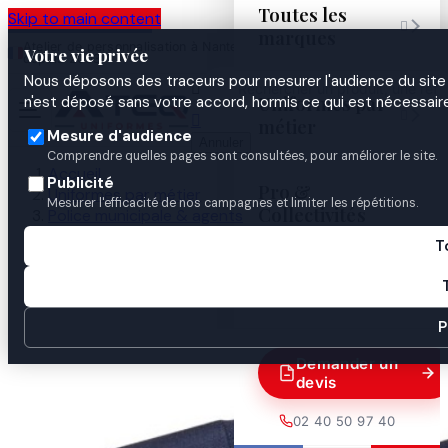
Toutes les
Skip to main content

marques
Atelier de personnalisation à Nantes
02 40 50 97
Espace
Votre vie privée
·
depuis 2003
40
Pro
Nous déposons des traceurs pour mesurer l'audience du site 

Uniformes par
n'est déposé sans votre accord, hormis ce qui est nécessaire


métier
Mesure d'audience
Annuler
Comprendre quelles pages sont consultées, pour améliorer le site.
Accueil
Publicité
Pro &
Uniformes par métier
Mesurer l'efficacité de nos campagnes et limiter les répétitions.
Collectivités
Police municipale & agents
Police municipale
T
Uniformes & tenues
Guides
Sweat Police Municipale

P
Demander un
devis
02 40 50 97 40