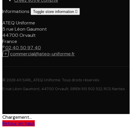
Créez votre compte
Informations
Toggle store information

ATEQ Uniforme
5 rue Léon Gaumont
44700 Orvault
France

02 40 50 97 40

commercial@ateq-uniforme.fr
© 2026 A11 SARL, ATEQ Uniforme. Tous droits réservés.
5 rue Léon Gaumont, 44700 Orvault, SIREN 913 502 522, RCS Nantes
Chargement...
Retour en haut