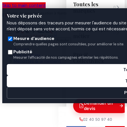
Toutes les
Skip to main content

marques
Atelier de personnalisation à Nantes
02 40 50 97
Espace
Votre vie privée
·
depuis 2003
40
Pro
Nous déposons des traceurs pour mesurer l'audience du site 

Uniformes par
n'est déposé sans votre accord, hormis ce qui est nécessaire


métier
Mesure d'audience
Annuler
Comprendre quelles pages sont consultées, pour améliorer le site.
Accueil
Publicité
Pro &
Nos produits
Mesurer l'efficacité de nos campagnes et limiter les répétitions.
Collectivités
Menottes & armement
AEROSOL GEL POIVRE 75 ML
T
Guides

P
Demander un
devis
02 40 50 97 40