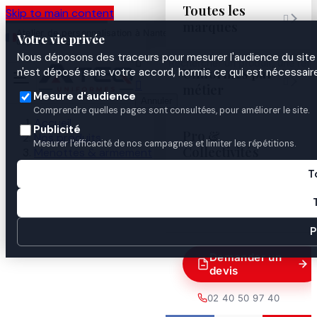
Toutes les
Skip to main content

marques
Atelier de personnalisation à Nantes
02 40 50 97
Espace
Votre vie privée
·
depuis 2003
40
Pro
Nous déposons des traceurs pour mesurer l'audience du site 

Uniformes par
n'est déposé sans votre accord, hormis ce qui est nécessaire


métier
Mesure d'audience
Annuler
Comprendre quelles pages sont consultées, pour améliorer le site.
Accueil
Publicité
Pro &
Nos produits
Mesurer l'efficacité de nos campagnes et limiter les répétitions.
Collectivités
Menottes & armement
munition 9 mm Luger 8.0g/124 gr FULL METAL JACKET
T
Guides

P
Demander un
devis
02 40 50 97 40