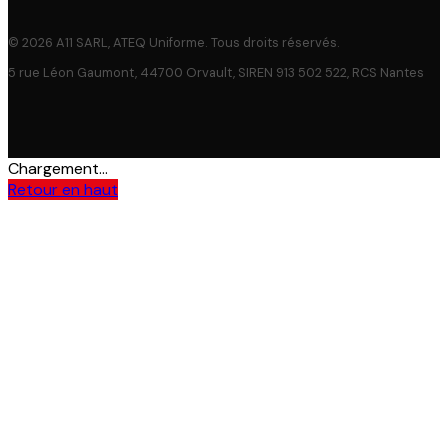
© 2026 A11 SARL, ATEQ Uniforme. Tous droits réservés.
5 rue Léon Gaumont, 44700 Orvault, SIREN 913 502 522, RCS Nantes
Chargement...
Retour en haut