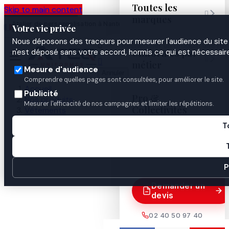
Toutes les
Skip to main content

marques
Atelier de personnalisation à Nantes
02 40 50 97
Espace
Votre vie privée
·
depuis 2003
40
Pro
Nous déposons des traceurs pour mesurer l'audience du site 

Uniformes par
n'est déposé sans votre accord, hormis ce qui est nécessaire


métier
Mesure d'audience
Annuler
Comprendre quelles pages sont consultées, pour améliorer le site.
Accueil
Publicité
Pro &
Nos produits
Mesurer l'efficacité de nos campagnes et limiter les répétitions.
Collectivités
Vêtements
Pantalons & shorts
T
PANTALON SATINÉ MARINE UNI
Guides

P
Demander un
devis
02 40 50 97 40