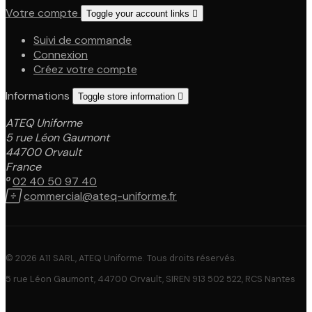
Votre compte
Toggle your account links

Suivi de commande
Connexion
Créez votre compte
Informations
Toggle store information

ATEQ Uniforme
5 rue Léon Gaumont
44700 Orvault
France

02 40 50 97 40

commercial@ateq-uniforme.fr
© 2026 A11 SARL, ATEQ Uniforme. Tous droits réservés.
5 rue Léon Gaumont, 44700 Orvault, SIREN 913 502 522, RCS Nantes