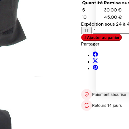
Quantité
Remise sur
D
O
5
30,00 €
O
10
45,00 €
R
Expédition sous 24 à 4
U
V
Y


n
E
A

Ajouter au panier
d
G
K
e
A
E
Partager
r
H
D
A
O
A
r
L
V
m
S
A
o
T
V
u
E
r
R
Paiement sécurisé
Retours 14 jours