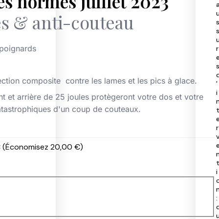
es normes juillet 2023
40
s & anti-couteau
50
97
40
 poignards
r
ection composite contre les lames et les pics à glace.
'
i
t et arrière de 25 joules protègeront votre dos et votre
catastrophiques d'un coup de couteaux.
r
€
(Économisez 20,00 €)
i
: