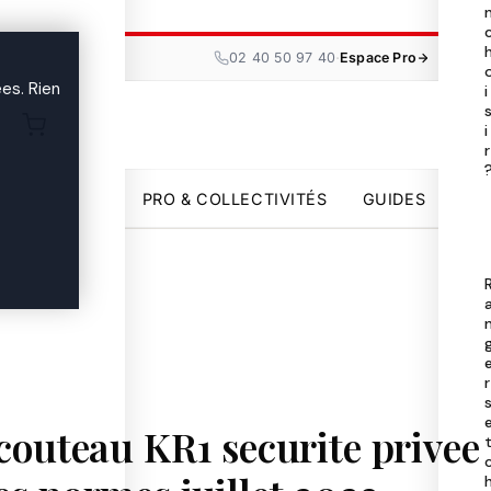
Tou
les

·
02 40 50 97 40
Espace Pro
ma
es. Rien
i
i
Uni
r

par
PRO & COLLECTIVITÉS
GUIDES
Pro
Col
Gui

r
 couteau KR1 securite privee
02