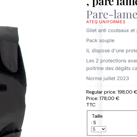
, pare lam
S
Pare-lame
W
A
T
ATEQ UNIFORMES
Gilet anti couteaux et
P
P
R
A
U
A
Pack souple
T
M
D
R
A
A
iL dispose d'une prot
O
S
R
L
A
1
Les 2 protections avan
F
9
poitrine des dégâts 
E
5
T
7
Norme juillet 2023
Y
R
S
T
Regular price:
198,00 
O
U
O
Price:
178,00 €
B
M
E
TTC
U
M
R
I
Taille
T
: S
O
U
T