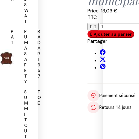
municipal
S
Price:
13,03 €
W
A
TTC
T


P
P
R

Ajouter au panier
A
U
A
Partager
T
M
D
R
A
A
O
S
R
L
A
1
F
9
E
5
T
7
Y
R
S
T
Paiement sécurisé
O
U
O
B
M
E
Retours 14 jours
U
M
R
I
T
O
U
T