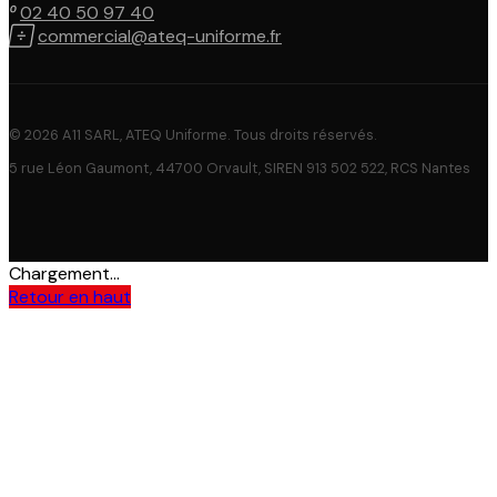

02 40 50 97 40

commercial@ateq-uniforme.fr
© 2026 A11 SARL, ATEQ Uniforme. Tous droits réservés.
5 rue Léon Gaumont, 44700 Orvault, SIREN 913 502 522, RCS Nantes
Chargement...
Retour en haut