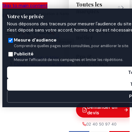
Toutes les
Skip to main content

marques
Atelier de personnalisation à Nantes
02 40 50 97
Espace
Votre vie privée
·
depuis 2003
40
Pro
Nous déposons des traceurs pour mesurer l'audience du site 

Uniformes par
n'est déposé sans votre accord, hormis ce qui est nécessaire


métier
Mesure d'audience
Annuler
Comprendre quelles pages sont consultées, pour améliorer le site.
Accueil
Publicité
Pro &
Uniformes par métier
Mesurer l'efficacité de nos campagnes et limiter les répétitions.
Collectivités
Police municipale & agents
Police municipale
T
COLLIER POIGNE GD CHIEN
Guides

P
Demander un
devis
02 40 50 97 40