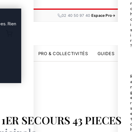
Tou
les

·
02 40 50 97 40
Espace Pro
ma
es. Rien
i
i
Uni
r

par
PRO & COLLECTIVITÉS
GUIDES
Pro
Col
Gui

r
1ER SECOURS 43 PIECES
02