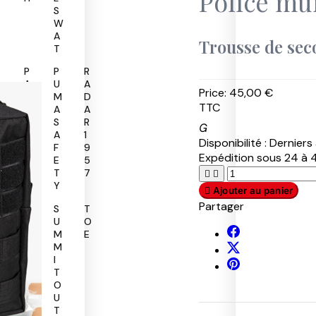
Police mu
S
W
A
Trousse de sec
T
P
P
R
A
U
A
Price:
45,00 €
T
M
D
TTC
R
A
A
O
S
R

L
A
1
Disponibilité :
Derniers 
F
9
Expédition sous 24 à 4
E
5
T
7


Y

Ajouter au panier
Partager
R
S
T
O
U
O
B
M
E
U
M
R
I
T
O
U
T