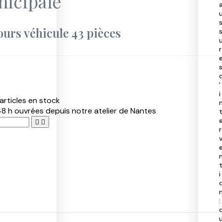
nicipale
40
50
97
ours véhicule 43 pièces
40
r
'
i
articles en stock
8 h ouvrées depuis notre atelier de Nantes


r
i
: