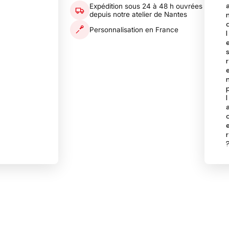
Expédition sous 24 à 48 h ouvrées
depuis notre atelier de Nantes
Personnalisation en France
l
r
l
r