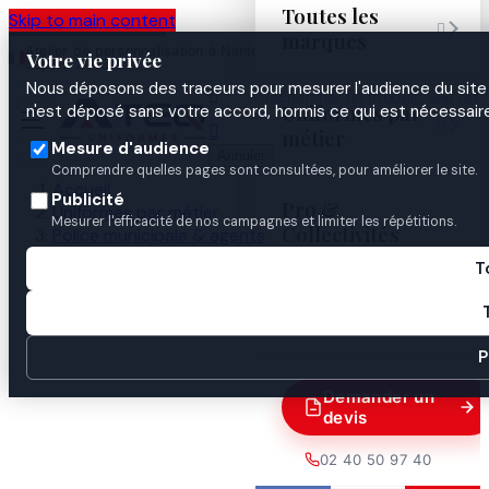
Toutes les
Skip to main content

marques
Atelier de personnalisation à Nantes
02 40 50 97
Espace
Votre vie privée
·
depuis 2003
40
Pro
Nous déposons des traceurs pour mesurer l'audience du site 

Uniformes par
n'est déposé sans votre accord, hormis ce qui est nécessaire


métier
Mesure d'audience
Annuler
Comprendre quelles pages sont consultées, pour améliorer le site.
Accueil
Publicité
Pro &
Uniformes par métier
Mesurer l'efficacité de nos campagnes et limiter les répétitions.
Collectivités
Police municipale & agents
Police municipale
T
Test salivaire multi-drogues 5 en 1
Guides

P
Demander un
devis
02 40 50 97 40