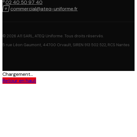

02 40 50 97 40

commercial@ateq-uniforme.fr
© 2026 A11 SARL, ATEQ Uniforme. Tous droits réservés.
5 rue Léon Gaumont, 44700 Orvault, SIREN 913 502 522, RCS Nantes
Chargement...
Retour en haut