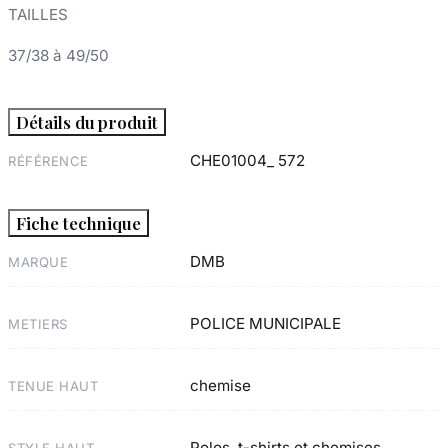
TAILLES
37/38 à 49/50
Détails du produit
CHE01004_ 572
RÉFÉRENCE
Fiche technique
DMB
MARQUE
POLICE MUNICIPALE
METIERS
chemise
TENUE HAUT
Polos, t-shirts et chemises
STYLE HAUT