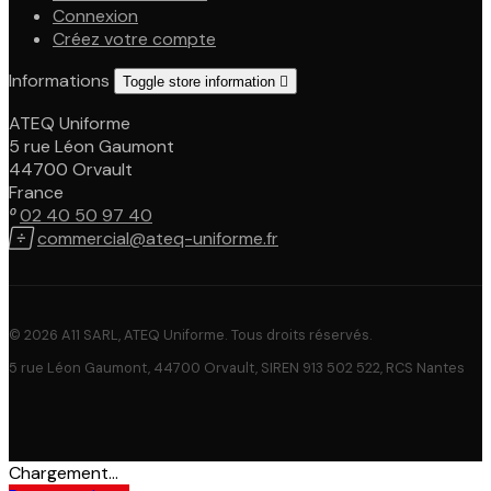
Connexion
Créez votre compte
Informations
Toggle store information

ATEQ Uniforme
5 rue Léon Gaumont
44700 Orvault
France

02 40 50 97 40

commercial@ateq-uniforme.fr
© 2026 A11 SARL, ATEQ Uniforme. Tous droits réservés.
5 rue Léon Gaumont, 44700 Orvault, SIREN 913 502 522, RCS Nantes
Chargement...