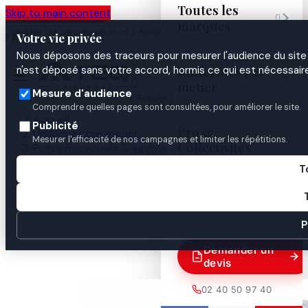
Toutes les
Skip to main content

marques
Atelier de personnalisation à Nantes
02 40 50 97
Espace
Votre vie privée
·
depuis 2003
40
Pro
Nous déposons des traceurs pour mesurer l'audience du site 

Uniformes par
n'est déposé sans votre accord, hormis ce qui est nécessaire


métier
Mesure d'audience
Annuler
Comprendre quelles pages sont consultées, pour améliorer le site.
Accueil
Publicité
Pro &
Uniformes par métier
Mesurer l'efficacité de nos campagnes et limiter les répétitions.
Collectivités
Police municipale & agents
Police municipale
T
Uniformes & tenues
Guides
Chemisette Plastron blanc

P
Demander un
devis
02 40 50 97 40