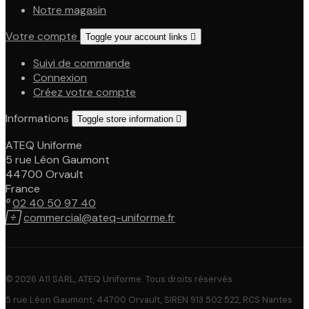
Notre magasin
Votre compte
Toggle your account links

Suivi de commande
Connexion
Créez votre compte
Informations
Toggle store information

ATEQ Uniforme
5 rue Léon Gaumont
44700 Orvault
France

02 40 50 97 40

commercial@ateq-uniforme.fr
© 2026 A11 SARL, ATEQ Uniforme. Tous droits réservés.
5 rue Léon Gaumont, 44700 Orvault, SIREN 913 502 522, RCS Nantes