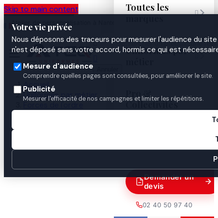
Toutes les
Skip to main content

marques
Atelier de personnalisation à Nantes
02 40 50 97
Espace
Votre vie privée
·
depuis 2003
40
Pro
Nous déposons des traceurs pour mesurer l'audience du site 

Uniformes par
n'est déposé sans votre accord, hormis ce qui est nécessaire


métier
Mesure d'audience
Annuler
Comprendre quelles pages sont consultées, pour améliorer le site.
Accueil
Publicité
Pro &
Uniformes par métier
Mesurer l'efficacité de nos campagnes et limiter les répétitions.
Collectivités
Forces de l'ordre
Police nationale
T
Bandeau Basse Visibilité POLICE
Guides

P
Demander un
devis
02 40 50 97 40