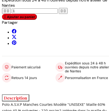
Expédition sous 24 à 48 h ouvrées depuis notre atelier de
Nantes





Ajouter au panier
Partager
Expédition sous 24 à 48 h
Paiement sécurisé
ouvrées depuis notre atelier
de Nantes
Retours 14 jours
Personnalisation en France
Description
Polo A.S.V.P Manches Courtes Modèle "UNISEXE" Maille 60%
coton 40 % polyester - 220 grs/m2 intégrée dans la maille du