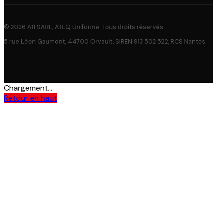
© 2026 A11 SARL, ATEQ Uniforme. Tous droits réservés.
5 rue Léon Gaumont, 44700 Orvault, SIREN 913 502 522, RCS Nantes
Chargement...
Retour en haut