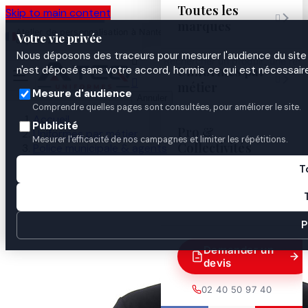
Toutes les
Skip to main content

marques
Atelier de personnalisation à Nantes
02 40 50 97
Espace
Votre vie privée
·
depuis 2003
40
Pro
Nous déposons des traceurs pour mesurer l'audience du site 

Uniformes par
n'est déposé sans votre accord, hormis ce qui est nécessaire


métier
Mesure d'audience
Annuler
Comprendre quelles pages sont consultées, pour améliorer le site.
Accueil
Publicité
Pro &
Uniformes par métier
Mesurer l'efficacité de nos campagnes et limiter les répétitions.
Collectivités
Police municipale & agents
ASVP / ATPM
T
Polo poly-coton uni Broderie ASVP
Guides

P
Demander un
devis
02 40 50 97 40