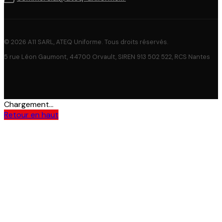
© 2026 A11 SARL, ATEQ Uniforme. Tous droits réservés.
5 rue Léon Gaumont, 44700 Orvault, SIREN 913 502 522, RCS Nantes
Chargement...
Retour en haut