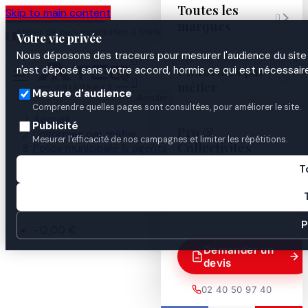
Toutes les
Skip to main content

marques
Atelier de personnalisation à Nantes
02 40 50 97
Espace
Votre vie privée
·
depuis 2003
40
Pro
Nous déposons des traceurs pour mesurer l'audience du site 

Uniformes par
n'est déposé sans votre accord, hormis ce qui est nécessaire


métier
Mesure d'audience
Annuler
Comprendre quelles pages sont consultées, pour améliorer le site.
Accueil
Publicité
Pro &
Uniformes par métier
Mesurer l'efficacité de nos campagnes et limiter les répétitions.
Collectivités
Police municipale & agents
ASVP / ATPM
T
SWEAT ASVP Bandes Bordeaux
Guides

P
-12,00 €
Demander un
devis
02 40 50 97 40