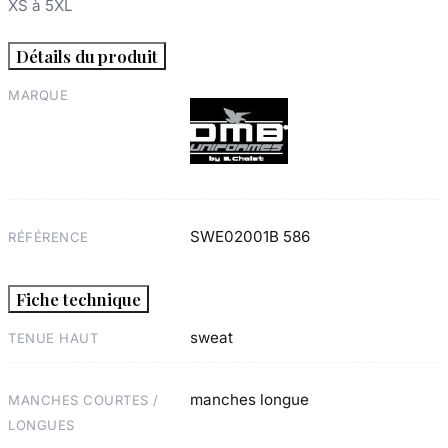
XS à 5XL
Détails du produit
MARQUE
SWE02001B 586
RÉFÉRENCE
Fiche technique
sweat
TENUE HAUT
manches longue
MANCHES COURTES /
LONGUES