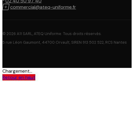

02 40 50 97 40

commercial@ateq-uniforme.fr
© 2026 A11 SARL, ATEQ Uniforme. Tous droits réservés.
5 rue Léon Gaumont, 44700 Orvault, SIREN 913 502 522, RCS Nantes
Chargement...
Retour en haut