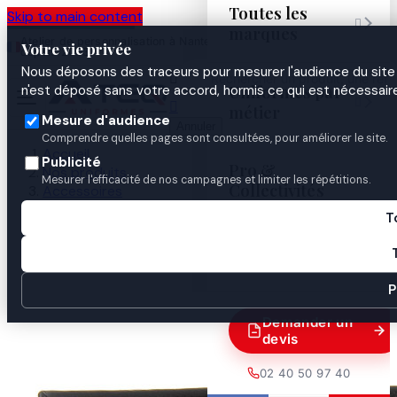
Toutes les
Skip to main content

marques
Atelier de personnalisation à Nantes
02 40 50 97
Espace
Votre vie privée
·
depuis 2003
40
Pro
Nous déposons des traceurs pour mesurer l'audience du site 

Uniformes par
n'est déposé sans votre accord, hormis ce qui est nécessaire


métier
Mesure d'audience
Annuler
Comprendre quelles pages sont consultées, pour améliorer le site.
Accueil
Publicité
Pro &
Nos produits
Mesurer l'efficacité de nos campagnes et limiter les répétitions.
Collectivités
Accessoires
Porte-cartes
T
Porte- cartes 2 VOLETS HORIZONTAL NOUVELLE
Guides
CARTE GK 4184

P
Demander un
devis
02 40 50 97 40