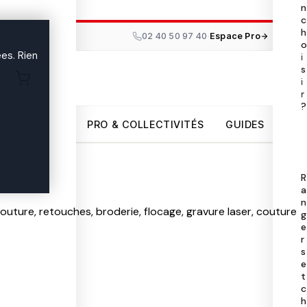
n
Tou
c
les

h
·
02 40 50 97 40
Espace Pro
ma
es. Rien
i
s
i
Uni
r

par
?
PRO & COLLECTIVITÉS
GUIDES
Pro
Col
R
a
n
Gui
couture, retouches, broderie, flocage, gravure laser, couture

g
e
r
s
e
t
c
h
02