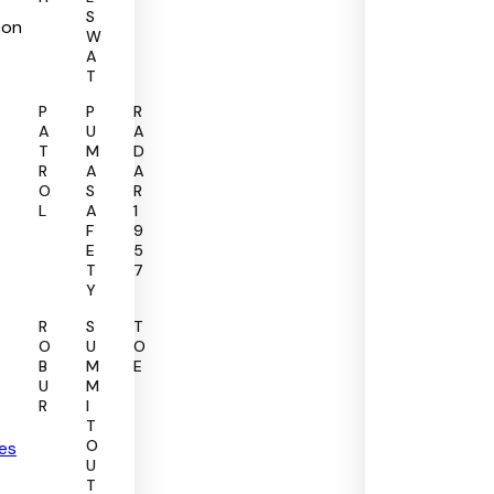
S
çon
W
A
T
P
P
R
A
U
A
T
M
D
R
A
A
O
S
R
L
A
1
F
9
E
5
T
7
Y
R
S
T
O
U
O
B
M
E
U
M
R
I
T
O
mes
U
T