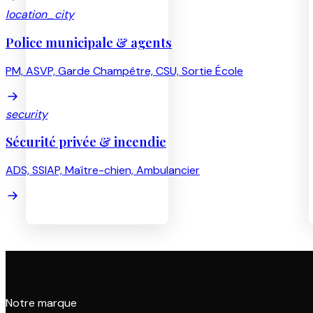
location_city
Police municipale & agents
PM, ASVP, Garde Champêtre, CSU, Sortie École
security
Sécurité privée & incendie
ADS, SSIAP, Maître-chien, Ambulancier
Notre marque