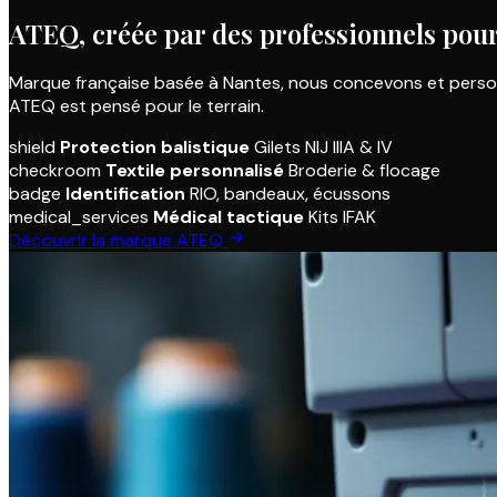
ATEQ, créée par des professionnels pour
Marque française basée à Nantes, nous concevons et personna
ATEQ est pensé pour le terrain.
shield
Protection balistique
Gilets NIJ IIIA & IV
checkroom
Textile personnalisé
Broderie & flocage
badge
Identification
RIO, bandeaux, écussons
medical_services
Médical tactique
Kits IFAK
Découvrir la marque ATEQ