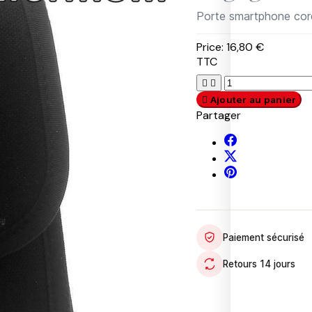
S
Porte smartphone cor
W
A
Price:
16,80 €
T
TTC
P
P
R
A
U
A


T
M
D

Ajouter au panier
R
A
A
Partager
O
S
R
L
A
1
F
9
E
5
T
7
Y
R
S
T
O
U
O
B
M
E
Paiement sécurisé
U
M
R
I
Retours 14 jours
T
O
U
T