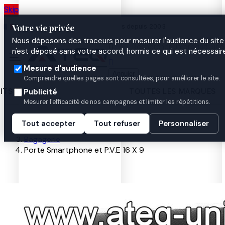
Skip to main content
Votre vie privée
Atelier de personnalisation à Nantes depuis 2003
Nous déposons des traceurs pour mesurer l'audience du site 

n'est déposé sans votre accord, hormis ce qui est nécessaire

Mesure d'audience
Annuler
Comprendre quelles pages sont consultées, pour améliorer le site.
ITS
TOUTES LES MARQUES
Publicité
Mesurer l'efficacité de nos campagnes et limiter les répétitions.
Accueil
Tout accepter
Tout refuser
Personnaliser
Nos produits
Bagagerie
Porte Smartphone et P.V.E 16 X 9