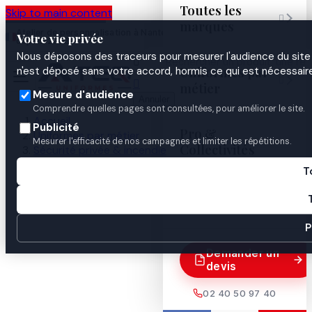
Toutes les
Skip to main content

marques
Atelier de personnalisation à Nantes
02 40 50 97
Espace
Votre vie privée
·
depuis 2003
40
Pro
Nous déposons des traceurs pour mesurer l'audience du site 

Uniformes par
n'est déposé sans votre accord, hormis ce qui est nécessaire


métier
Mesure d'audience
Annuler
Comprendre quelles pages sont consultées, pour améliorer le site.
Accueil
Publicité
Pro &
Uniformes par métier
Mesurer l'efficacité de nos campagnes et limiter les répétitions.
Collectivités
Sécurité privée & incendie
Sécurité privée / ADS
T
GILET EN 471 +ZIP + poche téléphone
Guides

P
Demander un
devis
02 40 50 97 40