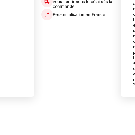
vous confirmons le délai dès la
commande
Personnalisation en France
l
r
l
r