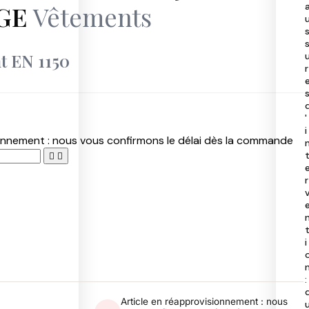
GE
Vêtements
40
50
97
40
t EN 1150
r
'
i
ionnement : nous vous confirmons le délai dès la commande


r
i
:
Article en réapprovisionnement : nous