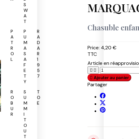
MARQUA
S
W
A
T
Chasuble enfan
P
P
R
A
U
A
T
M
D
Price:
4,20 €
R
A
A
TTC
O
S
R
L
A
1
Article en réapprovis
F
9
E
5


T
7

Ajouter au panier
Y
Partager
R
S
T
O
U
O
B
M
E
U
M
R
I
T
O
U
T