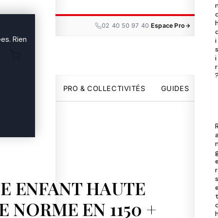
Tou
les

·
02 40 50 97 40
Espace Pro
ma
es. Rien
i
i
Uni
r

par
PRO & COLLECTIVITÉS
GUIDES
Pro
Col
Gui

r
E ENFANT HAUTE
TE NORME EN 1150 +
02