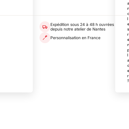
l
Expédition sous 24 à 48 h ouvrées
depuis notre atelier de Nantes
r
Personnalisation en France
l
r