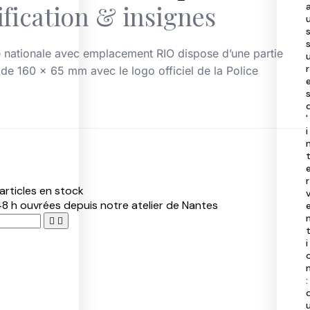
ification & insignes
40
50
97
40
 nationale avec emplacement RIO dispose d’une partie
r
 de 160 x 65 mm avec le logo officiel de la Police
'
i
r
articles en stock
8 h ouvrées depuis notre atelier de Nantes


i
: