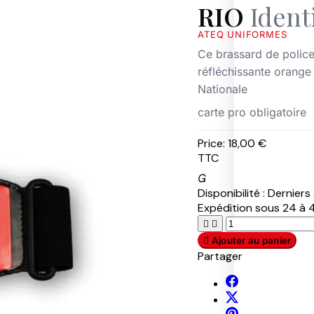
RIO
Ident
S
W
ATEQ UNIFORMES
A
T
Ce brassard de police
réfléchissante orange
P
P
R
A
U
A
Nationale
T
M
D
R
A
A
carte pro obligatoire
O
S
R
L
A
1
Price:
18,00 €
F
9
TTC
E
5
T
7

Y
Disponibilité :
Derniers 
Expédition sous 24 à 4
R
S
T
O
U
O


B
M
E

Ajouter au panier
U
M
Partager
R
I
T
O
U
T