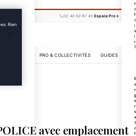
Tou
les

·
02 40 50 97 40
Espace Pro
ma
es. Rien
i
i
Uni
r

par
PRO & COLLECTIVITÉS
GUIDES
Pro
Col
Gui

r
 POLICE avec emplacement
02