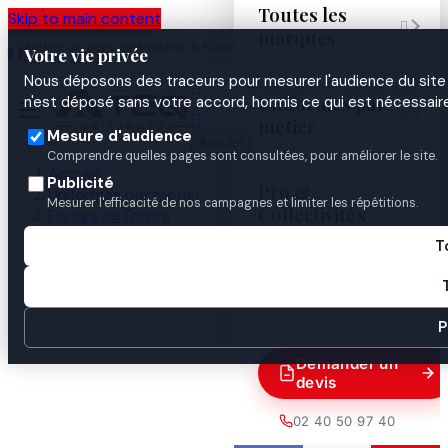
Toutes les
Skip to main content

marques
Atelier de personnalisation à Nantes
02 40 50 97
Espace
Votre vie privée
·
depuis 2003
40
Pro
Nous déposons des traceurs pour mesurer l'audience du site 

Uniformes par
n'est déposé sans votre accord, hormis ce qui est nécessaire


métier
Mesure d'audience
Annuler
Comprendre quelles pages sont consultées, pour améliorer le site.
Accueil
Publicité
Pro &
Uniformes par métier
Mesurer l'efficacité de nos campagnes et limiter les répétitions.
Collectivités
Forces de l'ordre
Gendarmerie
T
Identification & insignes
Guides
ECU BRODE NOUVELLE CALEDONIE ET LES ILLES

WALLIS ET FUTUNA
P
Demander un
devis
02 40 50 97 40