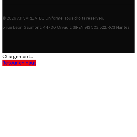
© 2026 A11 SARL, ATEQ Uniforme. Tous droits réservés.
5 rue Léon Gaumont, 44700 Orvault, SIREN 913 502 522, RCS Nantes
Chargement...
Retour en haut