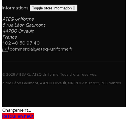
Informations
Toggle store information

ATEQ Uniforme
5 rue Léon Gaumont
44700 Orvault
France

02 40 50 97 40

commercial@ateq-uniforme.fr
© 2026 A11 SARL, ATEQ Uniforme. Tous droits réservés.
5 rue Léon Gaumont, 44700 Orvault, SIREN 913 502 522, RCS Nantes
Chargement...
Retour en haut