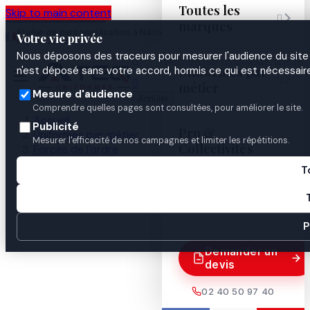
Toutes les
Skip to main content

marques
Atelier de personnalisation à Nantes
02 40 50 97
Espace
Votre vie privée
·
depuis 2003
40
Pro
Nous déposons des traceurs pour mesurer l'audience du site 

Uniformes par
n'est déposé sans votre accord, hormis ce qui est nécessaire


métier
Mesure d'audience
Annuler
Comprendre quelles pages sont consultées, pour améliorer le site.
Accueil
Publicité
Pro &
Uniformes par métier
Mesurer l'efficacité de nos campagnes et limiter les répétitions.
Collectivités
Forces de l'ordre
Gendarmerie
T
Identification & insignes
Guides
Ecu plastique Franche Comté

P
Demander un
devis
02 40 50 97 40