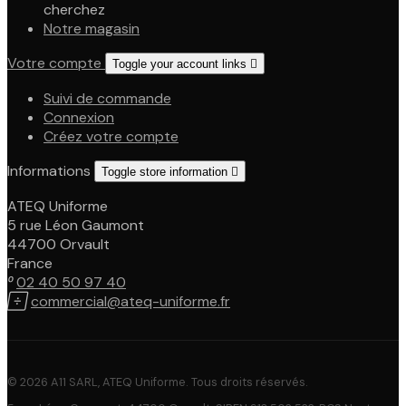
cherchez
Notre magasin
Votre compte
Toggle your account links

Suivi de commande
Connexion
Créez votre compte
Informations
Toggle store information

ATEQ Uniforme
5 rue Léon Gaumont
44700 Orvault
France

02 40 50 97 40

commercial@ateq-uniforme.fr
© 2026 A11 SARL, ATEQ Uniforme. Tous droits réservés.