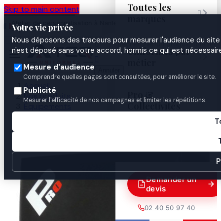
Toutes les
Skip to main content

marques
Atelier de personnalisation à Nantes
02 40 50 97
Espace
Votre vie privée
·
depuis 2003
40
Pro
Nous déposons des traceurs pour mesurer l'audience du site 

Uniformes par
n'est déposé sans votre accord, hormis ce qui est nécessaire


métier
Mesure d'audience
Annuler
Comprendre quelles pages sont consultées, pour améliorer le site.
Accueil
Publicité
Pro &
Nos produits
Mesurer l'efficacité de nos campagnes et limiter les répétitions.
Collectivités
Équipements
BOUCLIER DE FRAPPE ET OPPOSITION METAL BOXE
T
Guides

P
Demander un
devis
02 40 50 97 40