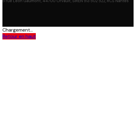
5 rue Léon Gaumont, 44700 Orvault, SIREN 913 502 522, RCS Nantes
Chargement...
Retour en haut