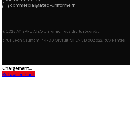

commercial@ateq-uniforme.fr
© 2026 A11 SARL, ATEQ Uniforme. Tous droits réservés.
5 rue Léon Gaumont, 44700 Orvault, SIREN 913 502 522, RCS Nantes
Chargement...
Retour en haut