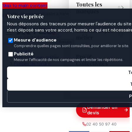
Toutes les
Skip to main content

marques
Atelier de personnalisation à Nantes
02 40 50 97
Espace
Votre vie privée
·
depuis 2003
40
Pro
Nous déposons des traceurs pour mesurer l'audience du site 

Uniformes par
n'est déposé sans votre accord, hormis ce qui est nécessaire


métier
Mesure d'audience
Annuler
Comprendre quelles pages sont consultées, pour améliorer le site.
Accueil
Publicité
Pro &
Uniformes par métier
Mesurer l'efficacité de nos campagnes et limiter les répétitions.
Collectivités
Forces de l'ordre
Gendarmerie
T
Identification & insignes
Guides
MONITEUR ARMES

P
Demander un
devis
02 40 50 97 40