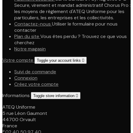
Secure, virement et mandat administratif Chorus Pro :
les moyens de règlement d'ATEQ Uniforme pour les
particuliers, les entreprises et les collectivités.
Contactez-nous
Utiliser le formulaire pour nous
contacter
Plan du site
Vous êtes perdu ? Trouvez ce que vous
cherchez
Notre magasin
Votre compte
Toggle your account links

Suivi de commande
Connexion
Créez votre compte
Informations
Toggle store information

ATEQ Uniforme
5 rue Léon Gaumont
44700 Orvault
France

02 40 50 97 40