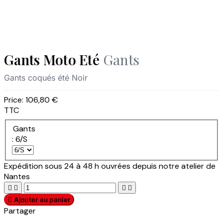
Gants Moto Eté
Gants
Gants coqués été Noir
Price:
106,80 €
TTC
Gants
: 6/S
Expédition sous 24 à 48 h ouvrées depuis notre atelier de
Nantes





Ajouter au panier
Partager