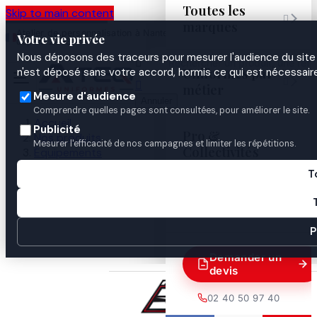
Toutes les
Skip to main content

marques
Atelier de personnalisation à Nantes
02 40 50 97
Espace
Votre vie privée
·
depuis 2003
40
Pro
Nous déposons des traceurs pour mesurer l'audience du site 

Uniformes par
n'est déposé sans votre accord, hormis ce qui est nécessaire


métier
Mesure d'audience
Annuler
Comprendre quelles pages sont consultées, pour améliorer le site.
Accueil
Publicité
Pro &
Nos produits
Mesurer l'efficacité de nos campagnes et limiter les répétitions.
Collectivités
Équipements
Gants
T
Gants Moto Eté
Guides

P
Demander un
devis
02 40 50 97 40