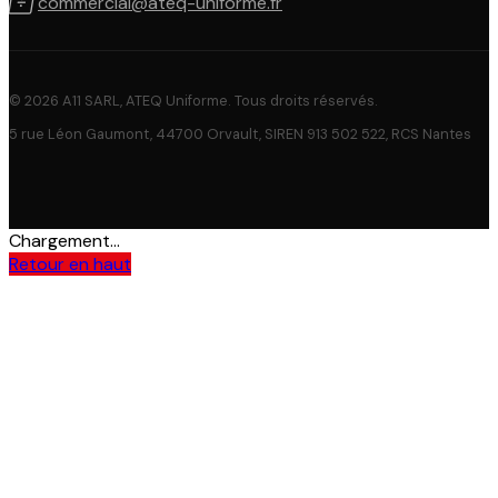

commercial@ateq-uniforme.fr
© 2026 A11 SARL, ATEQ Uniforme. Tous droits réservés.
5 rue Léon Gaumont, 44700 Orvault, SIREN 913 502 522, RCS Nantes
Chargement...
Retour en haut