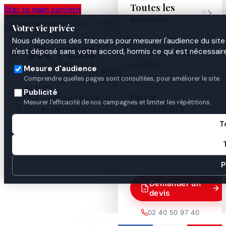
Toutes les
Skip to main content

marques
Atelier de personnalisation à Nantes
02 40 50 97
Espace
Votre vie privée
·
depuis 2003
40
Pro
Nous déposons des traceurs pour mesurer l'audience du site 

Uniformes par
n'est déposé sans votre accord, hormis ce qui est nécessaire


métier
Mesure d'audience
Annuler
Comprendre quelles pages sont consultées, pour améliorer le site.
Accueil
Publicité
Pro &
Uniformes par métier
Mesurer l'efficacité de nos campagnes et limiter les répétitions.
Collectivités
Forces de l'ordre
Gendarmerie
T
Identification & insignes
Guides
Ecusson Pays de La Loire basse visibilté vert

P
Demander un
devis
02 40 50 97 40