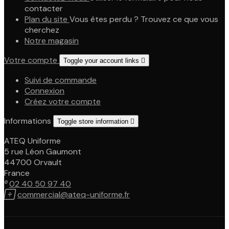
contacter
Plan du site
Vous êtes perdu ? Trouvez ce que vous
cherchez
Notre magasin
Votre compte
Toggle your account links

Suivi de commande
Connexion
Créez votre compte
Informations
Toggle store information

ATEQ Uniforme
5 rue Léon Gaumont
44700 Orvault
France

02 40 50 97 40

commercial@ateq-uniforme.fr