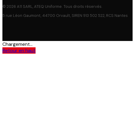
© 2026 A11 SARL, ATEQ Uniforme. Tous droits réservés.
5 rue Léon Gaumont, 44700 Orvault, SIREN 913 502 522, RCS Nantes
Chargement...
Retour en haut