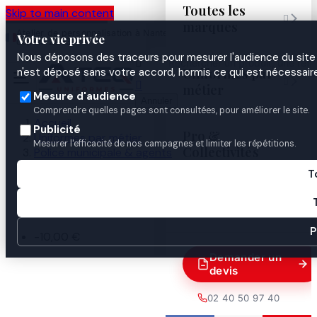
Toutes les
Skip to main content

marques
Atelier de personnalisation à Nantes
02 40 50 97
Espace
Votre vie privée
·
depuis 2003
40
Pro
Nous déposons des traceurs pour mesurer l'audience du site 

Uniformes par
n'est déposé sans votre accord, hormis ce qui est nécessaire


métier
Mesure d'audience
Annuler
Comprendre quelles pages sont consultées, pour améliorer le site.
Accueil
Publicité
Pro &
Uniformes par métier
Mesurer l'efficacité de nos campagnes et limiter les répétitions.
Collectivités
Police municipale & agents
Sortie école
T
Chasuble
Guides

P
-10,00 €
Demander un
devis
02 40 50 97 40