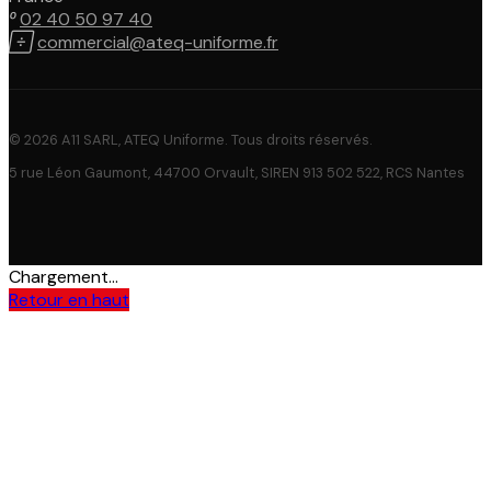

02 40 50 97 40

commercial@ateq-uniforme.fr
© 2026 A11 SARL, ATEQ Uniforme. Tous droits réservés.
5 rue Léon Gaumont, 44700 Orvault, SIREN 913 502 522, RCS Nantes
Chargement...
Retour en haut