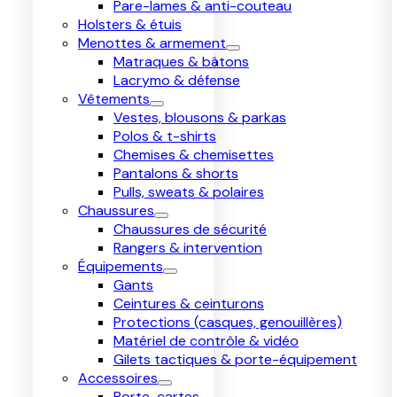
Pare-lames & anti-couteau
Holsters & étuis
Menottes & armement
Matraques & bâtons
Lacrymo & défense
Vêtements
Vestes, blousons & parkas
Polos & t-shirts
Chemises & chemisettes
Pantalons & shorts
Pulls, sweats & polaires
Chaussures
Chaussures de sécurité
Rangers & intervention
Équipements
Gants
Ceintures & ceinturons
Protections (casques, genouillères)
Matériel de contrôle & vidéo
Gilets tactiques & porte-équipement
Accessoires
Porte-cartes