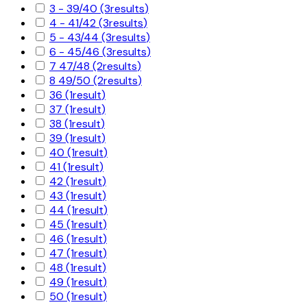
3 - 39/40
(3
results
)
4 - 41/42
(3
results
)
5 - 43/44
(3
results
)
6 - 45/46
(3
results
)
7 47/48
(2
results
)
8 49/50
(2
results
)
36
(1
result
)
37
(1
result
)
38
(1
result
)
39
(1
result
)
40
(1
result
)
41
(1
result
)
42
(1
result
)
43
(1
result
)
44
(1
result
)
45
(1
result
)
46
(1
result
)
47
(1
result
)
48
(1
result
)
49
(1
result
)
50
(1
result
)