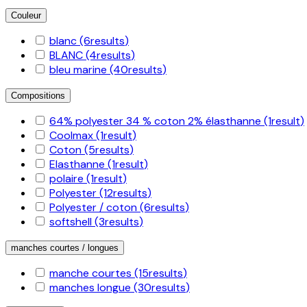
Couleur
blanc
(6
results
)
BLANC
(4
results
)
bleu marine
(40
results
)
Compositions
64% polyester 34 % coton 2% élasthanne
(1
result
)
Coolmax
(1
result
)
Coton
(5
results
)
Elasthanne
(1
result
)
polaire
(1
result
)
Polyester
(12
results
)
Polyester / coton
(6
results
)
softshell
(3
results
)
manches courtes / longues
manche courtes
(15
results
)
manches longue
(30
results
)