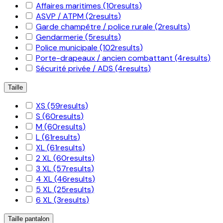
Affaires maritimes
(10
results
)
ASVP / ATPM
(2
results
)
Garde champêtre / police rurale
(2
results
)
Gendarmerie
(5
results
)
Police municipale
(102
results
)
Porte-drapeaux / ancien combattant
(4
results
)
Sécurité privée / ADS
(4
results
)
Taille
XS
(59
results
)
S
(60
results
)
M
(60
results
)
L
(61
results
)
XL
(61
results
)
2 XL
(60
results
)
3 XL
(57
results
)
4 XL
(46
results
)
5 XL
(25
results
)
6 XL
(3
results
)
Taille pantalon