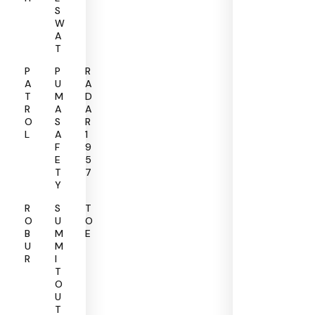
S
W
A
T
P
P
R
A
U
A
T
M
D
R
A
A
O
S
R
L
A
1
F
9
E
5
T
7
Y
R
S
T
O
U
O
B
M
E
U
M
R
I
T
O
U
T