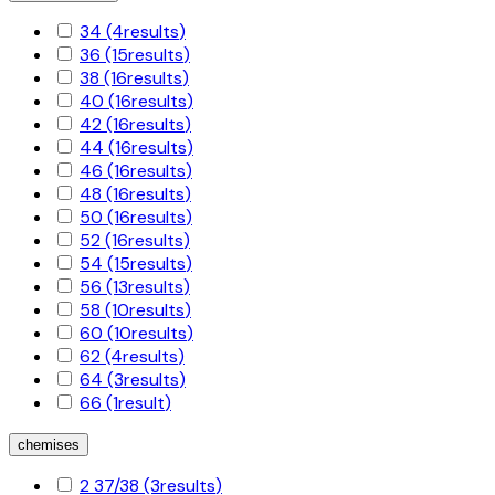
34
(4
results
)
36
(15
results
)
38
(16
results
)
40
(16
results
)
42
(16
results
)
44
(16
results
)
46
(16
results
)
48
(16
results
)
50
(16
results
)
52
(16
results
)
54
(15
results
)
56
(13
results
)
58
(10
results
)
60
(10
results
)
62
(4
results
)
64
(3
results
)
66
(1
result
)
chemises
2 37/38
(3
results
)