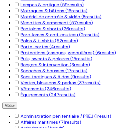
Lampes & optique
(59
results
)
Matraques & bâtons
(16
results
)
Matériel de contrôle & vidéo
(8
results
)
Menottes & armement
(57
results
)
Pantalons & shorts
(26
results
)
Pare-lames & anti-couteau
(2
results
)
Polos & t-shirts
(52
results
)
Porte-cartes
(4
results
)
Protections (casques, genouillères)
(6
results
)
Pulls, sweats & polaires
(15
results
)
Rangers & intervention
(3
results
)
Sacoches & housses
(17
results
)
Sacs tactiques & à dos
(9
results
)
Vestes, blousons & parkas
(37
results
)
Vêtements
(246
results
)
Équipements
(247
results
)
Métier
Administration pénitentiaire / PREJ
(1
result
)
Affaires maritimes
(71
results
)