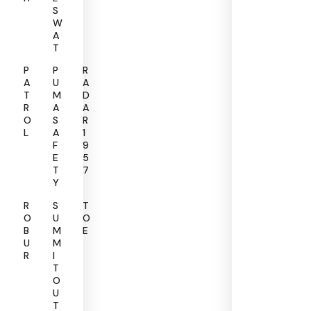
S
W
A
T
P
P
R
A
U
A
T
M
D
R
A
A
O
S
R
L
A
1
F
9
E
5
T
7
Y
R
S
T
O
U
O
B
M
E
U
M
R
I
T
O
U
T