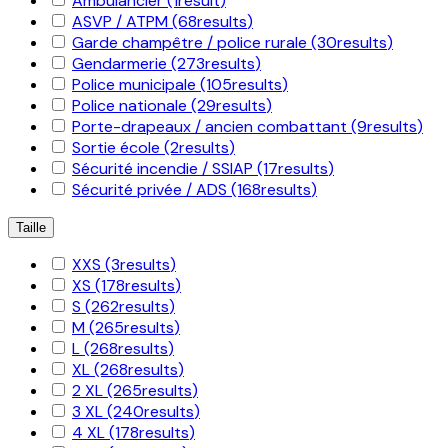
Ambulancier
(1
result
)
ASVP / ATPM
(68
results
)
Garde champêtre / police rurale
(30
results
)
Gendarmerie
(273
results
)
Police municipale
(105
results
)
Police nationale
(29
results
)
Porte-drapeaux / ancien combattant
(9
results
)
Sortie école
(2
results
)
Sécurité incendie / SSIAP
(17
results
)
Sécurité privée / ADS
(168
results
)
Taille
XXS
(3
results
)
XS
(178
results
)
S
(262
results
)
M
(265
results
)
L
(268
results
)
XL
(268
results
)
2 XL
(265
results
)
3 XL
(240
results
)
4 XL
(178
results
)