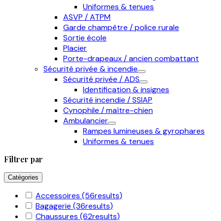
Uniformes & tenues
ASVP / ATPM
Garde champêtre / police rurale
Sortie école
Placier
Porte-drapeaux / ancien combattant
Sécurité privée & incendie
Sécurité privée / ADS
Identification & insignes
Sécurité incendie / SSIAP
Cynophile / maître-chien
Ambulancier
Rampes lumineuses & gyrophares
Uniformes & tenues
Filtrer par
Catégories
Accessoires
(56
results
)
Bagagerie
(36
results
)
Chaussures
(62
results
)