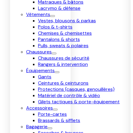
Matraques & bâtons
Lacrymo & défense
Vêtements
Vestes, blousons & parkas
Polos & t-shirts
Chemises & chemisettes
Pantalons & shorts
Pulls, sweats & polaires
Chaussures
Chaussures de sécurité
Rangers & intervention
Équipements
Gants
Ceintures & ceinturons
Protections (casques, genouillères)
Matériel de contrôle & vidéo
Gilets tactiques & porte-équipement
Accessoires
Porte-cartes
Brassards & sifflets
Bagagerie
Sacoches & housses