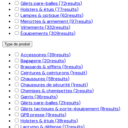
Gilets pare-balles
(72
results
)
Holsters & étuis
(77
results
)
Lampes & optique
(62
results
)
Menottes & armement
(97
results
)
Vêtements
(332
results
)
Équipements
(309
results
)
Type de produit
Accessoires
(39
results
)
Bagagerie
(20
results
)
Brassards & sifflets
(5
results
)
Ceintures & ceinturons
(1
result
)
Chaussures
(58
results
)
Chaussures de sécurité
(1
result
)
Chemises & chemisettes
(2
results
)
Gants
(36
results
)
Gilets pare-balles
(21
results
)
Gilets tactiques & porte-équipement
(8
results
)
GPB presse
(9
results
)
Holsters & étuis
(38
results
)
Lacrymo & défense
(17
results
)