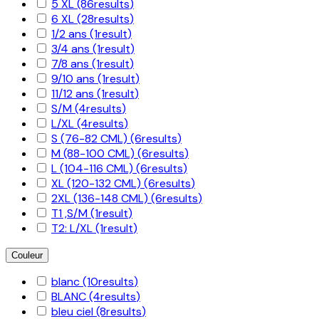
5 XL
(86
results
)
6 XL
(28
results
)
1/2 ans
(1
result
)
3/4 ans
(1
result
)
7/8 ans
(1
result
)
9/10 ans
(1
result
)
11/12 ans
(1
result
)
S/M
(4
results
)
L/XL
(4
results
)
S (76-82 CML)
(6
results
)
M (88-100 CML)
(6
results
)
L (104-116 CML)
(6
results
)
XL (120-132 CML)
(6
results
)
2XL (136-148 CML)
(6
results
)
T1 ,S/M
(1
result
)
T2: L/XL
(1
result
)
Couleur
blanc
(10
results
)
BLANC
(4
results
)
bleu ciel
(8
results
)