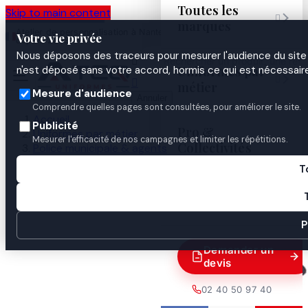
Toutes les
Skip to main content

marques
Atelier de personnalisation à Nantes
02 40 50 97
Espace
Votre vie privée
·
depuis 2003
40
Pro
Nous déposons des traceurs pour mesurer l'audience du site 

Uniformes par
n'est déposé sans votre accord, hormis ce qui est nécessaire


métier
Mesure d'audience
Annuler
Comprendre quelles pages sont consultées, pour améliorer le site.
Accueil
Publicité
Pro &
Uniformes par métier
Mesurer l'efficacité de nos campagnes et limiter les répétitions.
Collectivités
Police municipale & agents
ASVP / ATPM
T
Blouson Sofshell Bandes Bordeaux ASVP
Guides

P
Demander un
devis
02 40 50 97 40