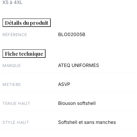
XS à 4XL
Détails du produit
BLO02005B
RÉFÉRENCE
Fiche technique
ATEQ UNIFORMES
MARQUE
ASVP
METIERS
Blouson softshell
TENUE HAUT
Softshell et sans manches
STYLE HAUT