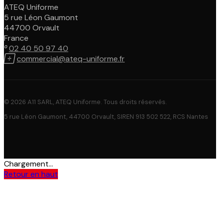
ATEQ Uniforme
5 rue Léon Gaumont
44700 Orvault
France

02 40 50 97 40

commercial@ateq-uniforme.fr
© 2026 A11 SARL, ATEQ Uniforme. Tous droits réservés.
5 rue Léon Gaumont, 44700 Orvault, SIREN 913 502 522, RCS Nantes
Chargement...
Retour en haut