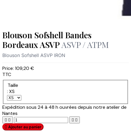
Blouson Sofshell Bandes
Bordeaux ASVP
ASVP / ATPM
Blouson Sofshell ASVP IRON
Price:
109,20 €
TTC
Taille
: XS
Expédition sous 24 à 48 h ouvrées depuis notre atelier de
Nantes





Ajouter au panier