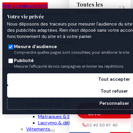
Toutes les
Skip to main content

marques
Atelier de personnalisation à Nantes
02 40 50 97
Espace
Votre vie privée
·
depuis 2003
40
Pro

Nous déposons des traceurs pour mesurer l'audience du site 
Uniformes par
des publicités adaptées. Rien n'est déposé sans votre accord


fonctionnement du site et à votre panier.
métier
Annuler
Mesure d'audience
Accueil
Comprendre quelles pages sont consultées, pour améliorer le site.
Pro &
Nos produits
Publicité
Collectivités
Mesurer l'efficacité de nos campagnes et limiter les répétitions.
Accueil
Nos produits
Tout accepter
Guides

Gilets pare-balles
Tout refuser
GPB presse
Pare-lames & anti-couteau
Personnaliser
Holsters & étuis
Demander un
Menottes & armement
devis
Matraques & bâtons
Lacrymo & défense
02 40 50 97 40
Vêtements