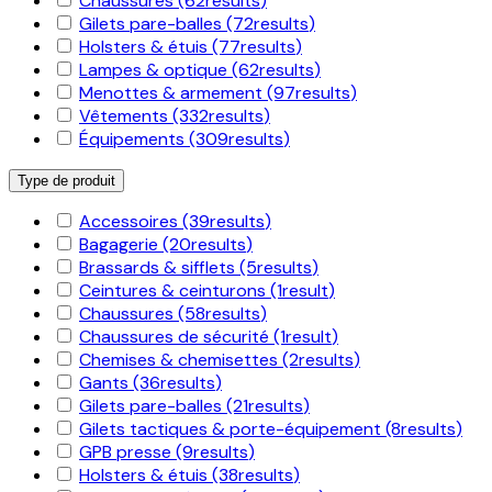
Chaussures
(62
results
)
Gilets pare-balles
(72
results
)
Holsters & étuis
(77
results
)
Lampes & optique
(62
results
)
Menottes & armement
(97
results
)
Vêtements
(332
results
)
Équipements
(309
results
)
Type de produit
Accessoires
(39
results
)
Bagagerie
(20
results
)
Brassards & sifflets
(5
results
)
Ceintures & ceinturons
(1
result
)
Chaussures
(58
results
)
Chaussures de sécurité
(1
result
)
Chemises & chemisettes
(2
results
)
Gants
(36
results
)
Gilets pare-balles
(21
results
)
Gilets tactiques & porte-équipement
(8
results
)
GPB presse
(9
results
)
Holsters & étuis
(38
results
)