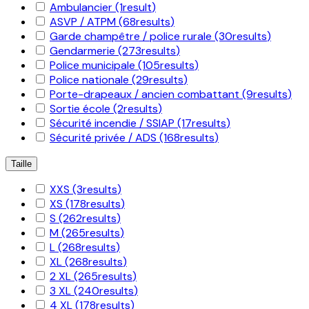
Ambulancier
(1
result
)
ASVP / ATPM
(68
results
)
Garde champêtre / police rurale
(30
results
)
Gendarmerie
(273
results
)
Police municipale
(105
results
)
Police nationale
(29
results
)
Porte-drapeaux / ancien combattant
(9
results
)
Sortie école
(2
results
)
Sécurité incendie / SSIAP
(17
results
)
Sécurité privée / ADS
(168
results
)
Taille
XXS
(3
results
)
XS
(178
results
)
S
(262
results
)
M
(265
results
)
L
(268
results
)
XL
(268
results
)
2 XL
(265
results
)
3 XL
(240
results
)
4 XL
(178
results
)