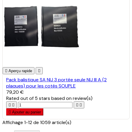

Aperçu rapide

Pack balistique SA NIJ 3 portée seule NIJ III A (2
plaques) pour les cotés SOUPLE
79,20 €
Rated
out of 5 stars based on
review(s)





Ajouter au panier
Affichage 1-12 de 1059 article(s)