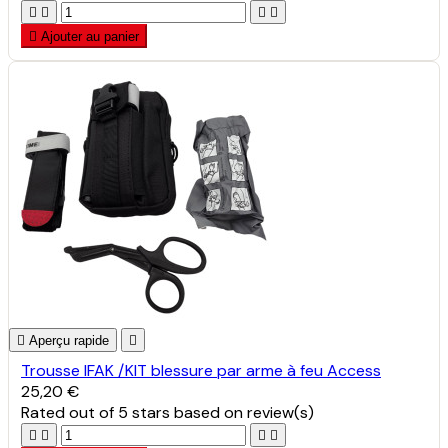





Ajouter au panier

Aperçu rapide

Trousse IFAK /KIT blessure par arme à feu Access
25,20 €
Rated
out of 5 stars based on
review(s)



