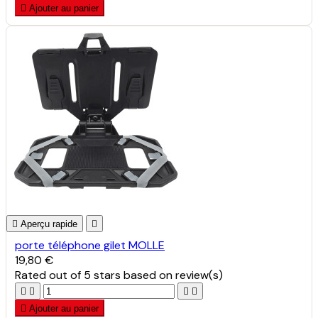

Ajouter au panier

Aperçu rapide

porte téléphone gilet MOLLE
19,80 €
Rated
out of 5 stars based on
review(s)





Ajouter au panier