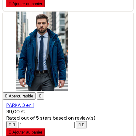

Ajouter au panier

Aperçu rapide

PARKA 3 en 1
89,00 €
Rated
out of 5 stars based on
review(s)





Ajouter au panier