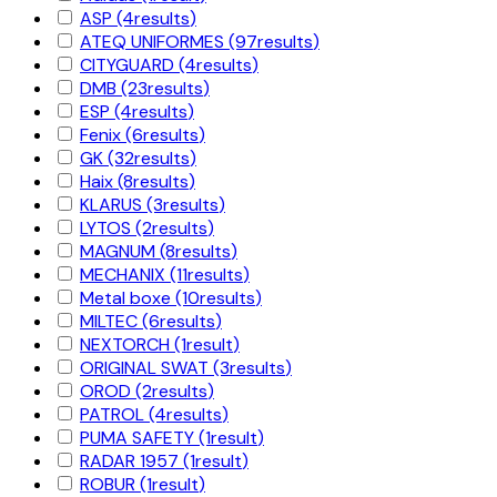
ASP
(4
results
)
ATEQ UNIFORMES
(97
results
)
CITYGUARD
(4
results
)
DMB
(23
results
)
ESP
(4
results
)
Fenix
(6
results
)
GK
(32
results
)
Haix
(8
results
)
KLARUS
(3
results
)
LYTOS
(2
results
)
MAGNUM
(8
results
)
MECHANIX
(11
results
)
Metal boxe
(10
results
)
MILTEC
(6
results
)
NEXTORCH
(1
result
)
ORIGINAL SWAT
(3
results
)
OROD
(2
results
)
PATROL
(4
results
)
PUMA SAFETY
(1
result
)
RADAR 1957
(1
result
)
ROBUR
(1
result
)