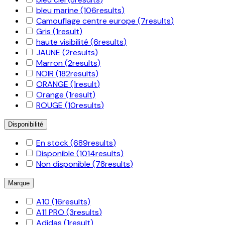
bleu marine
(106
results
)
Camouflage centre europe
(7
results
)
Gris
(1
result
)
haute visibilité
(6
results
)
JAUNE
(2
results
)
Marron
(2
results
)
NOIR
(182
results
)
ORANGE
(1
result
)
Orange
(1
result
)
ROUGE
(10
results
)
Disponibilité
En stock
(689
results
)
Disponible
(1014
results
)
Non disponible
(78
results
)
Marque
A10
(16
results
)
A11 PRO
(3
results
)
Adidas
(1
result
)