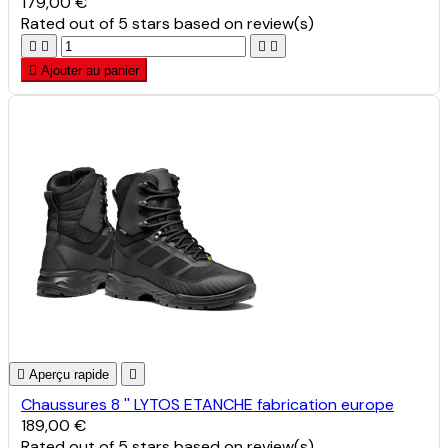
179,00 €
Rated
out of 5 stars based on
review(s)





Ajouter au panier

Aperçu rapide

Chaussures 8 '' LYTOS ETANCHE fabrication europe
189,00 €
Rated
out of 5 stars based on
review(s)