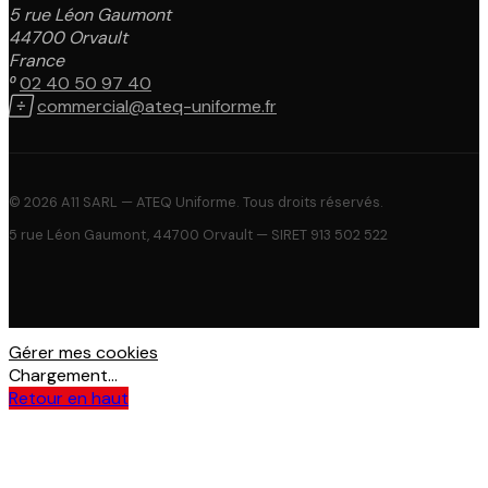
5 rue Léon Gaumont
44700 Orvault
France

02 40 50 97 40

commercial@ateq-uniforme.fr
© 2026 A11 SARL — ATEQ Uniforme. Tous droits réservés.
5 rue Léon Gaumont, 44700 Orvault — SIRET 913 502 522
Gérer mes cookies
Chargement...
Retour en haut