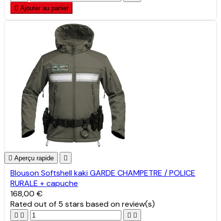

Ajouter au panier

Aperçu rapide

Blouson Softshell kaki GARDE CHAMPETRE / POLICE
RURALE + capuche
168,00 €
Rated
out of 5 stars based on
review(s)



