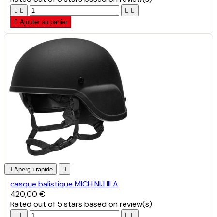





Ajouter au panier

Aperçu rapide

casque balistique MICH NIJ III A
420,00 €
Rated
out of 5 stars based on
review(s)



