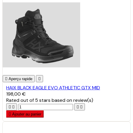

Aperçu rapide

HAIX BLACK EAGLE EVO ATHLETIC GTX MID
198,00 €
Rated
out of 5 stars based on
review(s)





Ajouter au panier