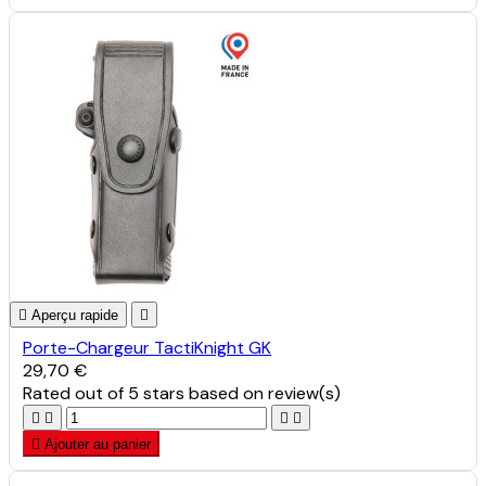

Aperçu rapide

Porte-Chargeur TactiKnight GK
29,70 €
Rated
out of 5 stars based on
review(s)





Ajouter au panier