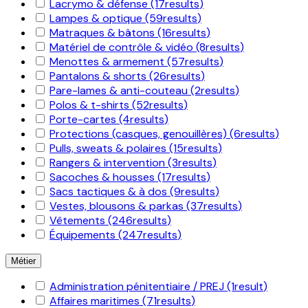
Lacrymo & défense
(17
results
)
Lampes & optique
(59
results
)
Matraques & bâtons
(16
results
)
Matériel de contrôle & vidéo
(8
results
)
Menottes & armement
(57
results
)
Pantalons & shorts
(26
results
)
Pare-lames & anti-couteau
(2
results
)
Polos & t-shirts
(52
results
)
Porte-cartes
(4
results
)
Protections (casques, genouillères)
(6
results
)
Pulls, sweats & polaires
(15
results
)
Rangers & intervention
(3
results
)
Sacoches & housses
(17
results
)
Sacs tactiques & à dos
(9
results
)
Vestes, blousons & parkas
(37
results
)
Vêtements
(246
results
)
Équipements
(247
results
)
Métier
Administration pénitentiaire / PREJ
(1
result
)
Affaires maritimes
(71
results
)