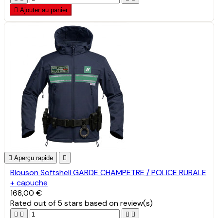

Ajouter au panier

Aperçu rapide

Blouson Softshell GARDE CHAMPETRE / POLICE RURALE
+ capuche
168,00 €
Rated
out of 5 stars based on
review(s)



